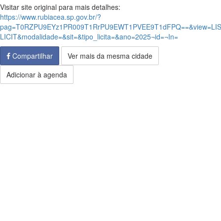
Visitar site original para mais detalhes:
https://www.rubiacea.sp.gov.br/?
pag=T0RZPU9EYz1PR009T1RrPU9EWT1PVEE9T1dFPQ==&view=LIS
LICIT&modalidade=&sit=&tipo_licita=&ano=2025¬id=¬In=
Compartilhar
Ver mais da mesma cidade
Adicionar à agenda