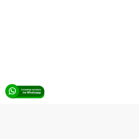
Alerta Licitação |
Política de privacidade
|
Quem somos
|
Para
desenvolvedores
|
API de Licitações
|
Cadastre-se
Rua dos Pinheiros, 136. SL 01. Maringá-PR. Email:
contato@alertalicitacao.com.br