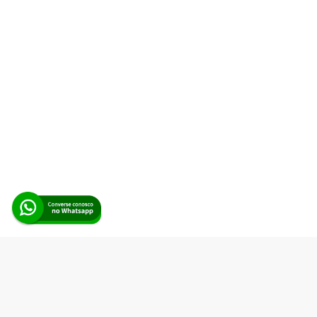
Alerta Licitação |
Política de privacidade
|
Quem somos
|
Para
desenvolvedores
|
API de Licitações
|
Cadastre-se
Rua dos Pinheiros, 136. SL 01. Maringá-PR. Email:
contato@alertalicitacao.com.br