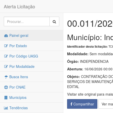
Alerta Licitação
00.011/202
Município: I
Painel geral
Por Estado
TC
Identificador desta licitação:
Modalidade:
Sem modalidad
Por Código UASG
Órgão:
INDEPENDENCIA
Por Modalidade
Abertura:
16/06/2026 00:00
Objeto:
CONTRATAÇÃO DOS
Busca Itens
SERVIÇOS DE MANUTENÇÃ
EDITAL
Por CNAE
Visitar site original para mai
Municípios
Compartilhar
Ver ma
Tendências