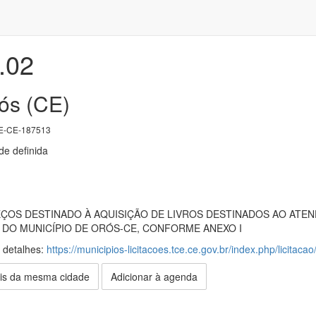
.02
rós (CE)
E-CE-187513
e definida
ÇOS DESTINADO À AQUISIÇÃO DE LIVROS DESTINADOS AO ATE
 DO MUNICÍPIO DE ORÓS-CE, CONFORME ANEXO I
s detalhes:
https://municipios-licitacoes.tce.ce.gov.br/index.php/licitaca
is da mesma cidade
Adicionar à agenda