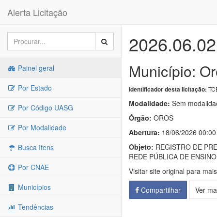
Alerta Licitação
2026.06.02
Município: O
Painel geral
Por Estado
TC
Identificador desta licitação:
Modalidade:
Sem modalidad
Por Código UASG
Órgão:
OROS
Por Modalidade
Abertura:
18/06/2026 00:00
Objeto:
REGISTRO DE PRE
Busca Itens
REDE PÚBLICA DE ENSINO
Por CNAE
Visitar site original para mai
Municípios
Compartilhar
Ver ma
Tendências