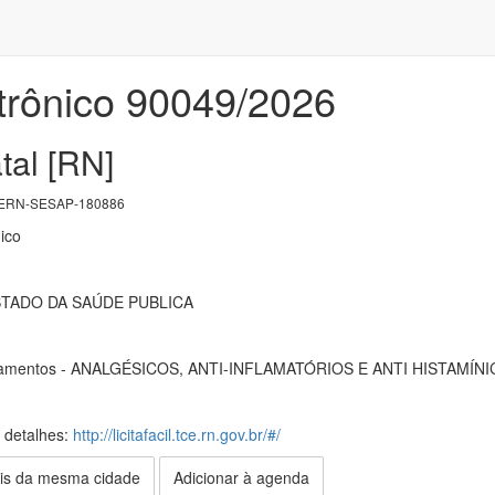
trônico 90049/2026
tal [RN]
ERN-SESAP-180886
ico
TADO DA SAÚDE PUBLICA
camentos - ANALGÉSICOS, ANTI-INFLAMATÓRIOS E ANTI HISTAMÍN
s detalhes:
http://licitafacil.tce.rn.gov.br/#/
is da mesma cidade
Adicionar à agenda