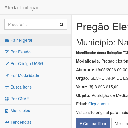
Alerta Licitação
Pregão Ele
Município: Na
Painel geral
Por Estado
TC
Identificador desta licitação:
Modalidade:
Pregão eletrôn
Por Código UASG
Abertura:
19/05/2026 00:00
Por Modalidade
Órgão:
SECRETARIA DE ES
Valor:
R$ 8.296.215,00
Busca Itens
Objeto:
Aquisição de Medi
Por CNAE
Edital:
Clique aqui
Municípios
Visitar site original para mai
Tendências
Compartilhar
Ver ma