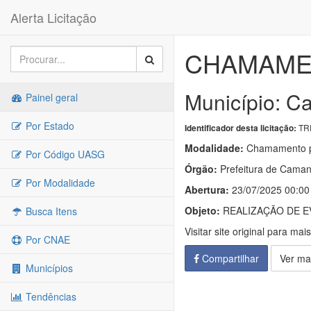
Alerta Licitação
CHAMAMEN
Município: 
Painel geral
Por Estado
TRP
Identificador desta licitação:
Modalidade:
Chamamento p
Por Código UASG
Órgão:
Prefeitura de Cama
Por Modalidade
Abertura:
23/07/2025 00:00
Objeto:
REALIZAÇÃO DE E
Busca Itens
Visitar site original para mai
Por CNAE
Compartilhar
Ver ma
Municípios
Tendências