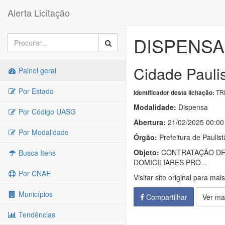
Alerta Licitação
DISPENSA 
Cidade Paulis
Painel geral
Por Estado
TRP
Identificador desta licitação:
Modalidade:
Dispensa
Por Código UASG
Abertura:
21/02/2025 00:00
Por Modalidade
Órgão:
Prefeitura de Paulist
Objeto:
CONTRATAÇÃO DE 
Busca Itens
DOMICILIARES PRO...
Por CNAE
Visitar site original para mai
Municípios
Compartilhar
Ver ma
Tendências