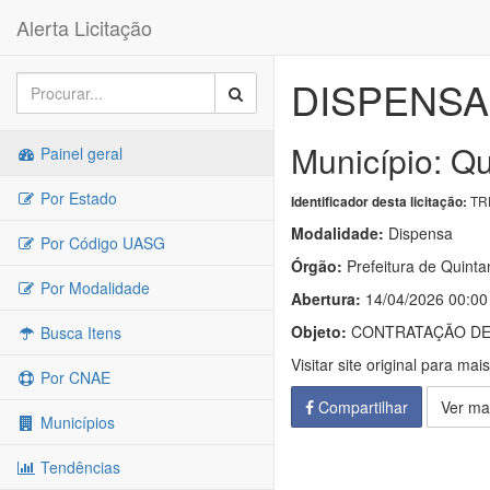
Alerta Licitação
DISPENSA 
Município: Q
Painel geral
Por Estado
TRP
Identificador desta licitação:
Modalidade:
Dispensa
Por Código UASG
Órgão:
Prefeitura de Quinta
Por Modalidade
Abertura:
14/04/2026 00:00
Objeto:
CONTRATAÇÃO DE 
Busca Itens
Visitar site original para mai
Por CNAE
Compartilhar
Ver ma
Municípios
Tendências