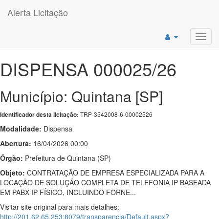
Alerta Licitação
Toggl
navig
DISPENSA 000025/26
Município: Quintana [SP]
TRP-3542008-6-00002526
Identificador desta licitação:
Modalidade:
Dispensa
Abertura:
16/04/2026 00:00
Órgão:
Prefeitura de Quintana (SP)
Objeto:
CONTRATAÇÃO DE EMPRESA ESPECIALIZADA PARA A
LOCAÇÃO DE SOLUÇÃO COMPLETA DE TELEFONIA IP BASEADA
EM PABX IP FÍSICO, INCLUINDO FORNE...
Visitar site original para mais detalhes:
http://201.62.65.253:8079/transparencia/Default.aspx?