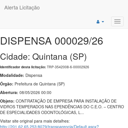
Alerta Licitação
Toggl
navig
DISPENSA 000029/26
Cidade: Quintana (SP)
TRP-3542008-6-00002926
Identificador desta licitação:
Modalidade:
Dispensa
Órgão:
Prefeitura de Quintana (SP)
Abertura:
08/05/2026 00:00
Objeto:
CONTRATAÇÃO DE EMPRESA PARA INSTALAÇÃO DE
VIDROS TEMPERADOS NAS EPENDÊNCIAS DO C.E.O. – CENTRO
DE ESPECIALIDADES ODONTOLÓGICAS, L...
Visitar site original para mais detalhes:
http://201.62.65.253:8079/transparencia/Default.aspx?