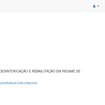
ESINTOXICAÇÃO E REBAILITAÇÃO EM REGIME DE
oIndividual=lnkLicitacoes