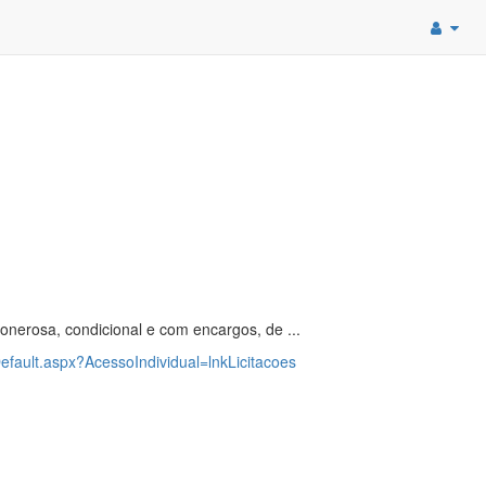
 onerosa, condicional e com encargos, de ...
Default.aspx?AcessoIndividual=lnkLicitacoes