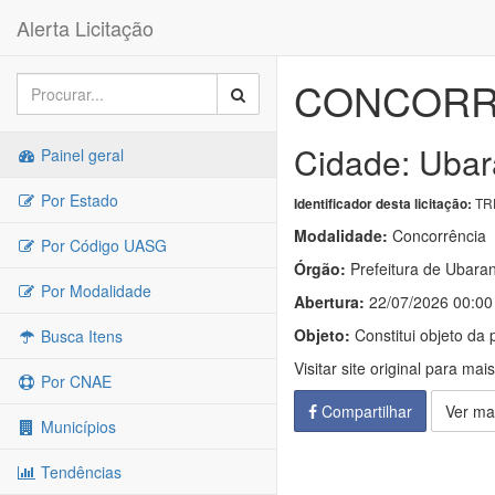
Alerta Licitação
CONCORRÊ
Cidade: Ubar
Painel geral
Por Estado
TRP
Identificador desta licitação:
Modalidade:
Concorrência
Por Código UASG
Órgão:
Prefeitura de Ubara
Por Modalidade
Abertura:
22/07/2026 00:00
Objeto:
Constitui objeto da 
Busca Itens
Visitar site original para mai
Por CNAE
Compartilhar
Ver ma
Municípios
Tendências