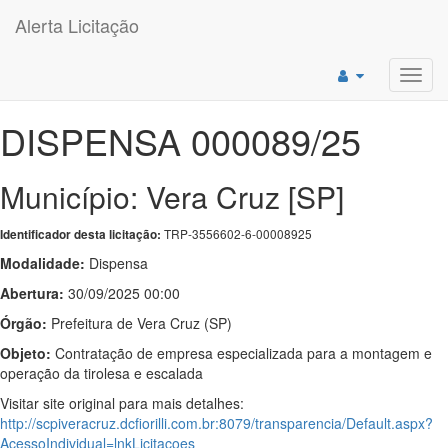
Alerta Licitação
Toggl
navig
DISPENSA 000089/25
Município: Vera Cruz [SP]
TRP-3556602-6-00008925
Identificador desta licitação:
Modalidade:
Dispensa
Abertura:
30/09/2025 00:00
Órgão:
Prefeitura de Vera Cruz (SP)
Objeto:
Contratação de empresa especializada para a montagem e
operação da tirolesa e escalada
Visitar site original para mais detalhes:
http://scpiveracruz.dcfiorilli.com.br:8079/transparencia/Default.aspx?
AcessoIndividual=lnkLicitacoes