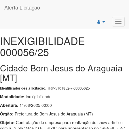
Alerta Licitação
Toggl
navig
INEXIGIBILIDADE
000056/25
Cidade Bom Jesus do Araguaia
[MT]
TRP-5101852-7-00005625
Identificador desta licitação:
Modalidade:
Inexigibilidade
Abertura:
11/08/2025 00:00
Órgão:
Prefeitura de Bom Jesus do Araguaia (MT)
Objeto:
Contratação de empresa para realização de show artístico
com a Dupla “MARIO E THIZIL” para apresentação no “REVEILLON”,