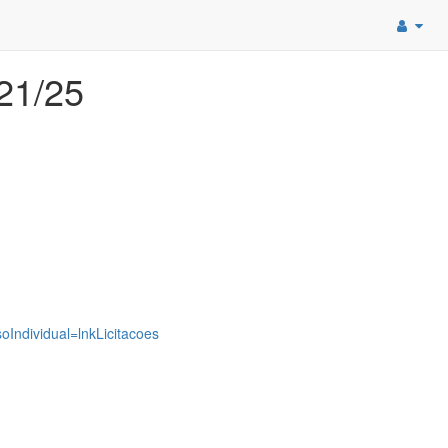
1/25
oIndividual=lnkLicitacoes