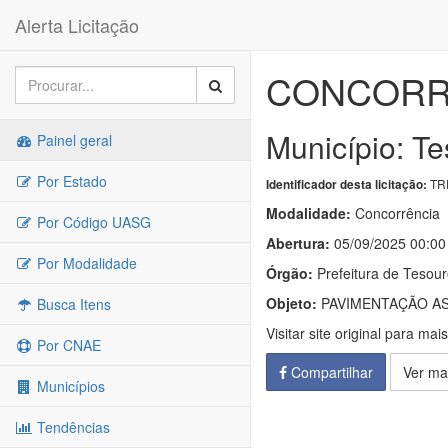
Alerta Licitação
CONCORRÊ
Município: Te
Painel geral
Por Estado
TRP
Identificador desta licitação:
Modalidade:
Concorrência
Por Código UASG
Abertura:
05/09/2025 00:00
Por Modalidade
Órgão:
Prefeitura de Tesou
Objeto:
PAVIMENTAÇÃO ASF
Busca Itens
Visitar site original para mai
Por CNAE
Compartilhar
Ver ma
Municípios
Tendências