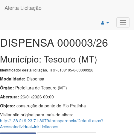
Alerta Licitação
Toggl
navig
DISPENSA 000003/26
Município: Tesouro (MT)
TRP-5108105-6-00000326
Identificador desta licitação:
Modalidade:
Dispensa
Órgão:
Prefeitura de Tesouro (MT)
Abertura:
26/01/2026 00:00
Objeto:
construção da ponte do Rio Pratinha
Visitar site original para mais detalhes:
http://138.219.23.71:8079/transparencia/Default.aspx?
AcessoIndividual=lnkLicitacoes