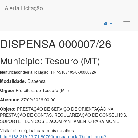
Alerta Licitação
Toggl
navig
DISPENSA 000007/26
Município: Tesouro (MT)
TRP-5108105-6-00000726
Identificador desta licitação:
Modalidade:
Dispensa
Órgão:
Prefeitura de Tesouro (MT)
Abertura:
27/02/2026 00:00
Objeto:
PRESTAÇÃO DE SERVIÇO DE ORIENTAÇÃO NA
PRESTAÇÃO DE CONTAS, REGULARIZAÇÃO DE OCNSELHOS,
SUPORTE TECNICOS E ACOMPANHAMENTO PARA MONI...
Visitar site original para mais detalhes:
http://138.219.23.71:8079/transparencia/Default.aspx?