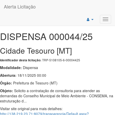
Alerta Licitação
Toggl
navig
DISPENSA 000044/25
Cidade Tesouro [MT]
TRP-5108105-6-00004425
Identificador desta licitação:
Modalidade:
Dispensa
Abertura:
18/11/2025 00:00
Órgão:
Prefeitura de Tesouro (MT)
Objeto:
Solicito a contratação de consultoria para atender as
demandas do Conselho Municipal de Meio Ambiente - CONSEMA, na
estruturação d...
Visitar site original para mais detalhes:
http://138.219.23.71:8079/transparencia/Default.aspx?