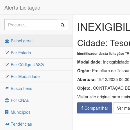
Alerta Licitação
INEXIGIBI
Cidade: Teso
Painel geral
Por Estado
TRP
Identificador desta licitação:
Modalidade:
Inexigibilidade
Por Código UASG
Órgão:
Prefeitura de Tesou
Por Modalidade
Abertura:
19/12/2025 00:00
Objeto:
CONTRATAÇÃO DE 
Busca Itens
Visitar site original para mai
Por CNAE
Compartilhar
Ver ma
Municípios
Tendências