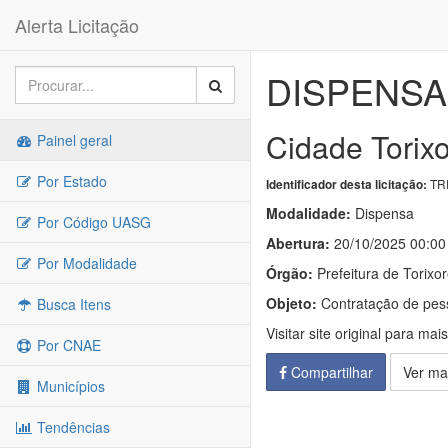
Alerta Licitação
DISPENSA 
Cidade Torix
Painel geral
Por Estado
TRP
Identificador desta licitação:
Modalidade:
Dispensa
Por Código UASG
Abertura:
20/10/2025 00:00
Por Modalidade
Órgão:
Prefeitura de Torixo
Objeto:
Contratação de pess
Busca Itens
Visitar site original para mai
Por CNAE
Compartilhar
Ver ma
Municípios
Tendências