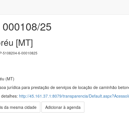
000108/25
oréu [MT]
-5108204-6-00010825
réu (MT)
oa jurídica para prestação de serviços de locação de caminhão beton
s detalhes:
http://45.161.37.1:8079/transparencia/Default.aspx?AcessoI
is da mesma cidade
Adicionar à agenda