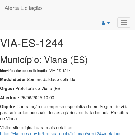
Alerta Licitação
Toggl
navig
VIA-ES-1244
Município: Viana (ES)
VIA-ES-1244
Identificador desta licitação:
Modalidade:
Sem modalidade definida
Órgão:
Prefeitura de Viana (ES)
Abertura:
25/06/2025 10:00
Objeto:
Contratação de empresa especializada em Seguro de vida
para acidentes pessoais dos estagiários contratados pela Prefeitura
de Viana.
Visitar site original para mais detalhes:
https://viana.es.gov.br/transparencia/licitacao/ver/1244/detalhes