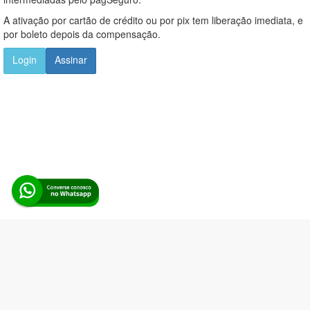
A ativação por cartão de crédito ou por pix tem liberação imediata, e
por boleto depois da compensação.
Login
Assinar
Alerta Licitação |
Política de privacidade
|
Quem somos
|
Para
desenvolvedores
|
API de Licitações
|
Cadastre-se
Rua dos Pinheiros, 136. SL 01. Maringá-PR. Email:
contato@alertalicitacao.com.br
Boina Azul Sistemas Ltda. CNPJ 33.839.112/0001-90 | WhatsApp