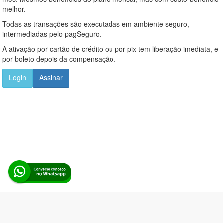
melhor.
Todas as transações são executadas em ambiente seguro,
intermediadas pelo pagSeguro.
A ativação por cartão de crédito ou por pix tem liberação imediata, e
por boleto depois da compensação.
Login
Assinar
Alerta Licitação |
Política de privacidade
|
Quem somos
|
Para
desenvolvedores
|
API de Licitações
|
Cadastre-se