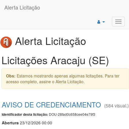
Alerta Licitação
Toggl
navig
Alerta Licitação
Licitações Aracaju (SE)
Obs:
Estamos mostrando apenas algumas licitações. Para ter
acesso completo, assine o Alerta Licitação.
AVISO DE CREDENCIAMENTO
(584 visual.)
DOU-28fad0c658cee04e79f3
Identificador desta licitação:
Abert
u
ra
23/12/2026 00:00