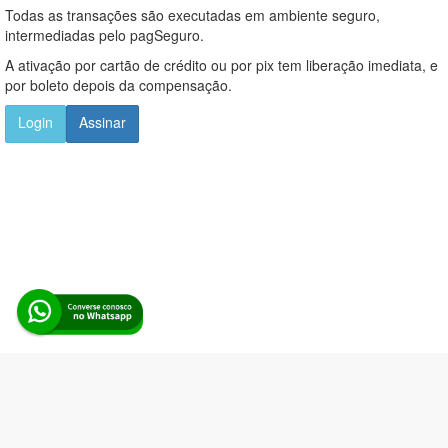
Todas as transações são executadas em ambiente seguro,
intermediadas pelo pagSeguro.
A ativação por cartão de crédito ou por pix tem liberação imediata, e
por boleto depois da compensação.
Login
Assinar
Alerta Licitação |
Política de privacidade
|
Quem somos
|
Para
desenvolvedores
|
API de Licitações
|
Cadastre-se
Rua dos Pinheiros, 136. SL 01. Maringá-PR. Email: