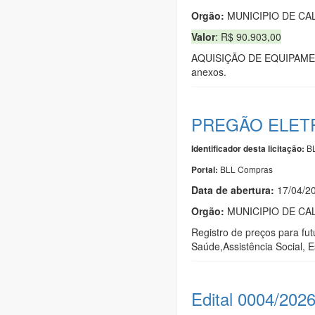
Orgão:
MUNICIPIO DE C
Valor
: R$ 90.903,00
AQUISIÇÃO DE EQUIPAMENTO
anexos.
PREGÃO ELETR
BL
Identificador desta licitação:
BLL Compras
Portal:
Data de abert
u
ra:
17/04/2
Orgão:
MUNICIPIO DE C
Registro de preços para fu
Saúde,Assistência Social, 
Edital 0004/202