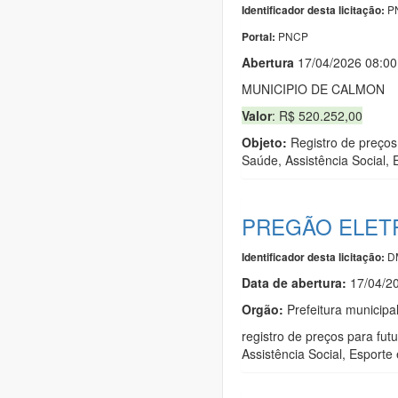
PN
Identificador desta licitação:
PNCP
Portal:
Abert
u
ra
17/04/2026 08:0
MUNICIPIO DE CALMON
Valor
: R$ 520.252,00
Objeto:
Registro de preços
Saúde, Assistência Social,
PREGÃO ELETR
D
Identificador desta licitação:
Data de abert
u
ra:
17/04/2
Orgão:
Prefeitura municipa
registro de preços para fu
Assistência Social, Esport