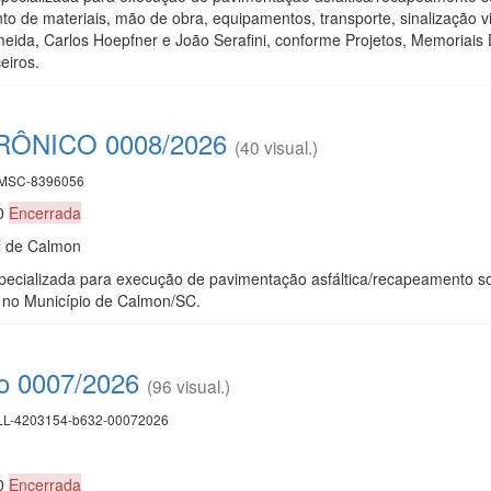
 de materiais, mão de obra, equipamentos, transporte, sinalização v
ida, Carlos Hoepfner e João Serafini, conforme Projetos, Memoriais 
eiros.
ÔNICO 0008/2026
(40 visual.)
MSC-8396056
00
Encerrada
l de Calmon
ecializada para execução de pavimentação asfáltica/recapeamento so
no Município de Calmon/SC.
co 0007/2026
(96 visual.)
L-4203154-b632-00072026
30
Encerrada