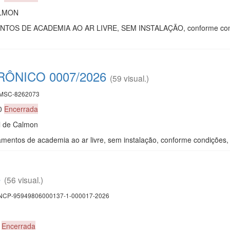
ALMON
S DE ACADEMIA AO AR LIVRE, SEM INSTALAÇÃO, conforme condições
ÔNICO 0007/2026
(59 visual.)
MSC-8262073
30
Encerrada
l de Calmon
amentos de academia ao ar livre, sem instalação, conforme condições, 
6
(56 visual.)
CP-95949806000137-1-000017-2026
0
Encerrada