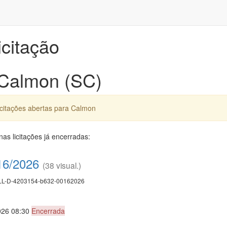
icitação
 Calmon (SC)
icitações abertas para Calmon
as licitações já encerradas:
16/2026
(38 visual.)
L-D-4203154-b632-00162026
026 08:30
Encerrada