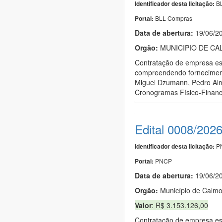
BL
Identificador desta licitação:
BLL Compras
Portal:
Data de abert
u
ra:
19/06/2
Orgão:
MUNICIPIO DE C
Contratação de empresa es
compreendendo fornecimento
Miguel Dzumann, Pedro Alme
Cronogramas Físico-Financ
Edital 0008/202
PN
Identificador desta licitação:
PNCP
Portal:
Data de abert
u
ra:
19/06/2
Orgão:
Município de Calm
Valor
: R$ 3.153.126,00
Contratação de empresa es