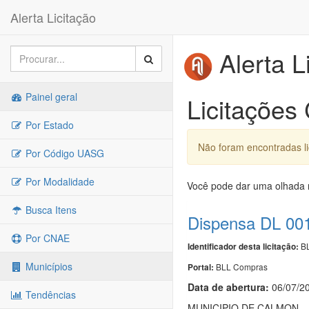
Alerta Licitação
Alerta L
Painel geral
Licitações
Por Estado
Não foram encontradas l
Por Código UASG
Por Modalidade
Você pode dar uma olhada n
Busca Itens
Dispensa DL 00
Por CNAE
BL
Identificador desta licitação:
Municípios
BLL Compras
Portal:
Data de abert
u
ra:
06/07/2
Tendências
MUNICIPIO DE CALMON