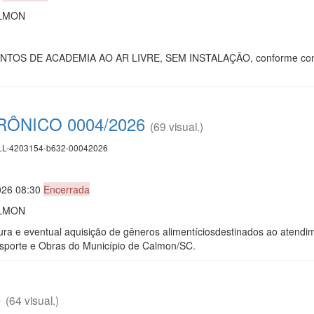
ALMON
S DE ACADEMIA AO AR LIVRE, SEM INSTALAÇÃO, conforme condições
ÔNICO 0004/2026
(69 visual.)
L-4203154-b632-00042026
026 08:30
Encerrada
ALMON
tura e eventual aquisição de gêneros alimentíciosdestinados ao atend
Esporte e Obras do Município de Calmon/SC.
6
(64 visual.)