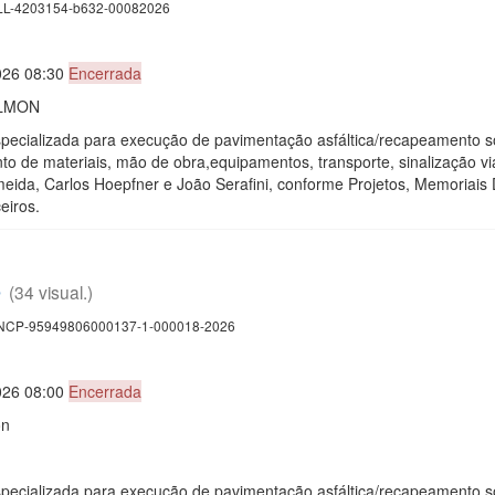
L-4203154-b632-00082026
026 08:30
Encerrada
ALMON
pecializada para execução de pavimentação asfáltica/recapeamento s
 de materiais, mão de obra,equipamentos, transporte, sinalização vi
ida, Carlos Hoepfner e João Serafini, conforme Projetos, Memoriais 
eiros.
6
(34 visual.)
CP-95949806000137-1-000018-2026
026 08:00
Encerrada
on
pecializada para execução de pavimentação asfáltica/recapeamento s