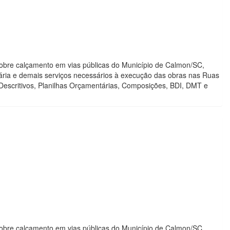
obre calçamento em vias públicas do Município de Calmon/SC,
ária e demais serviços necessários à execução das obras nas Ruas
Descritivos, Planilhas Orçamentárias, Composições, BDI, DMT e
obre calçamento em vias públicas do Município de Calmon/SC,