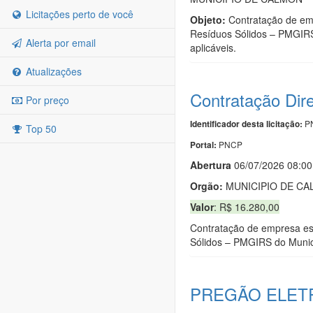
Licitações perto de você
Objeto:
Contratação de emp
Resíduos Sólidos – PMGIRS
Alerta por email
aplicáveis.
Atualizações
Contratação Dir
Por preço
PN
Identificador desta licitação:
Top 50
PNCP
Portal:
Abert
u
ra
06/07/2026 08:0
Orgão:
MUNICIPIO DE C
Valor
: R$ 16.280,00
Contratação de empresa esp
Sólidos – PMGIRS do Munic
PREGÃO ELETR