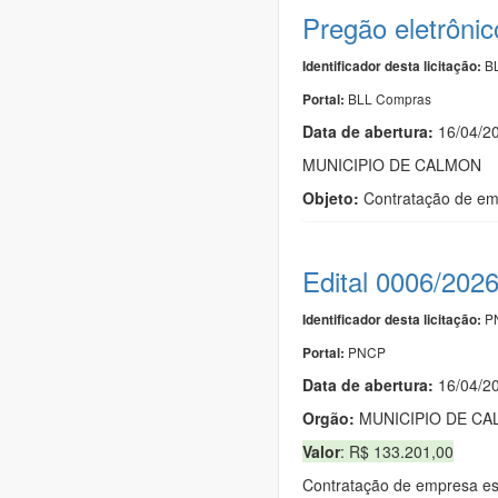
Pregão eletrôni
BL
Identificador desta licitação:
BLL Compras
Portal:
Data de abert
u
ra:
16/04/2
MUNICIPIO DE CALMON
Objeto:
Contratação de emp
Edital 0006/202
PN
Identificador desta licitação:
PNCP
Portal:
Data de abert
u
ra:
16/04/2
Orgão:
MUNICIPIO DE C
Valor
: R$ 133.201,00
Contratação de empresa es