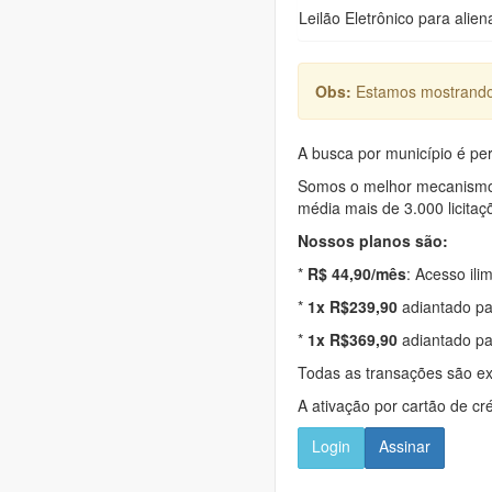
Leilão Eletrônico para alien
Obs:
Estamos mostrando 
A busca por município é per
Somos o melhor mecanismo d
média mais de 3.000 licitaç
Nossos planos são:
*
R$ 44,90/mês
: Acesso ili
*
1x R$239,90
adiantado pa
*
1x R$369,90
adiantado pa
Todas as transações são e
A ativação por cartão de cr
Login
Assinar