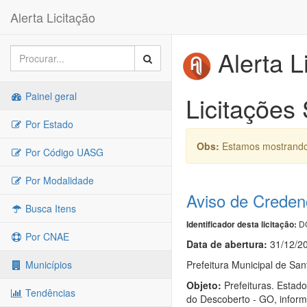
Alerta Licitação
Alerta L
Painel geral
Licitações
Por Estado
Obs:
Estamos mostrando 
Por Código UASG
Por Modalidade
Aviso de Crede
Busca Itens
DO
Identificador desta licitação:
Por CNAE
Data de abert
u
ra:
31/12/2
Prefeitura Municipal de Sa
Municípios
Objeto:
Prefeituras. Estad
Tendências
do Descoberto - GO, inform