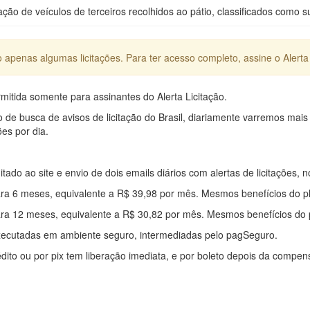
ação de veículos de terceiros recolhidos ao pátio, classificados como s
apenas algumas licitações. Para ter acesso completo, assine o Alerta 
mitida somente para assinantes do Alerta Licitação.
e busca de avisos de licitação do Brasil, diariamente varremos mais
ões por dia.
mitado ao site e envio de dois emails diários com alertas de licitações, n
ra 6 meses, equivalente a R$ 39,98 por mês. Mesmos benefícios do p
ra 12 meses, equivalente a R$ 30,82 por mês. Mesmos benefícios do 
xecutadas em ambiente seguro, intermediadas pelo pagSeguro.
édito ou por pix tem liberação imediata, e por boleto depois da compe