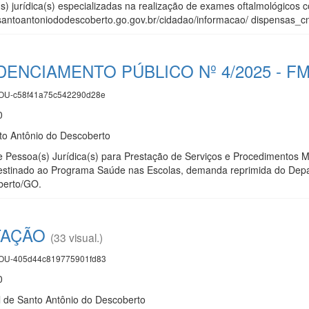
 jurídica(s) especializadas na realização de exames oftalmológicos co
santoantoniododescoberto.go.gov.br/cidadao/informacao/ dispensas_cnt 
DENCIAMENTO PÚBLICO Nº 4/2025 - F
U-c58f41a75c542290d28e
0
nto Antônio do Descoberto
Pessoa(s) Jurídica(s) para Prestação de Serviços e Procedimentos M
estinado ao Programa Saúde nas Escolas, demanda reprimida do Depa
berto/GO.
TAÇÃO
(33 visual.)
U-405d44c819775901fd83
0
l de Santo Antônio do Descoberto