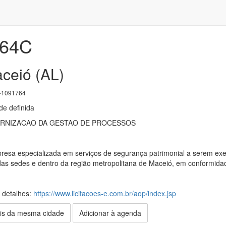
764C
aceió (AL)
-1091764
e definida
RNIZACAO DA GESTAO DE PROCESSOS
esa especializada em serviços de segurança patrimonial a serem exe
 das sedes e dentro da região metropolitana de Maceió, em conformid
s detalhes:
https://www.licitacoes-e.com.br/aop/index.jsp
is da mesma cidade
Adicionar à agenda