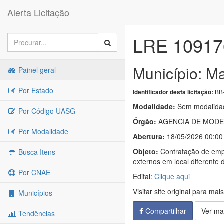
Alerta Licitação
LRE 1091
Município: M
Painel geral
Por Estado
BB
Identificador desta licitação:
Modalidade:
Sem modalidad
Por Código UASG
Órgão:
AGENCIA DE MODE
Por Modalidade
Abertura:
18/05/2026 00:00
Objeto:
Contratação de empr
Busca Itens
externos em local diferente
Por CNAE
Edital:
Clique aqui
Visitar site original para mai
Municípios
Compartilhar
Ver ma
Tendências