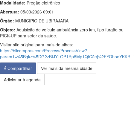
Modalidade:
Pregão eletrônico
Abertura:
05/03/2026 09:01
Órgão:
MUNICIPIO DE UBIRAJARA
Objeto:
Aquisição de veículo ambulância zero km, tipo furgão ou
PICK-UP para setor da saúde.
Visitar site original para mais detalhes:
https://bllcompras.com/Process/ProcessView?
param1=%5Bgkz%5DG2zBIJY1OP1Rp8Mp1QfC2ej%2FYOhoeYKKRL
Compartilhar
Ver mais da mesma cidade
Adicionar à agenda