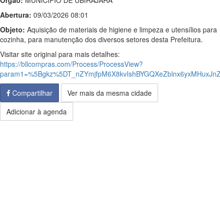
Órgão:
MUNICIPIO DE UBIRAJARA
Abertura:
09/03/2026 08:01
Objeto:
Aquisição de materiais de higiene e limpeza e utensílios para
cozinha, para manutenção dos diversos setores desta Prefeitura.
Visitar site original para mais detalhes:
https://bllcompras.com/Process/ProcessView?
param1=%5Bgkz%5DT_nZYmjfpM6X8kvIshBYGQXeZblnx6yxMHuxJn
Compartilhar
Ver mais da mesma cidade
Adicionar à agenda