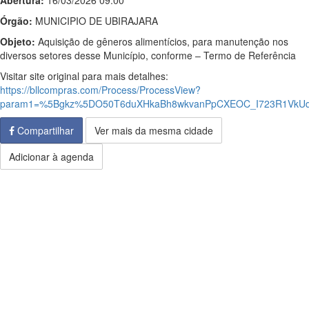
Abertura:
16/03/2026 09:00
Órgão:
MUNICIPIO DE UBIRAJARA
Objeto:
Aquisição de gêneros alimentícios, para manutenção nos
diversos setores desse Município, conforme – Termo de Referência
Visitar site original para mais detalhes:
https://bllcompras.com/Process/ProcessView?
param1=%5Bgkz%5DO50T6duXHkaBh8wkvanPpCXEOC_I723R1VkUq
Compartilhar
Ver mais da mesma cidade
Adicionar à agenda