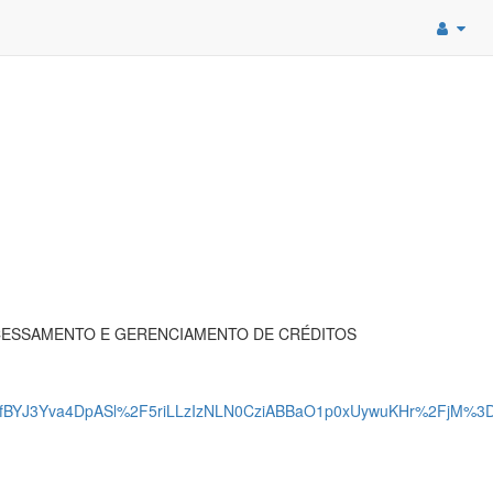
OCESSAMENTO E GERENCIAMENTO DE CRÉDITOS
fBYJ3Yva4DpASl%2F5riLLzIzNLN0CziABBaO1p0xUywuKHr%2FjM%3