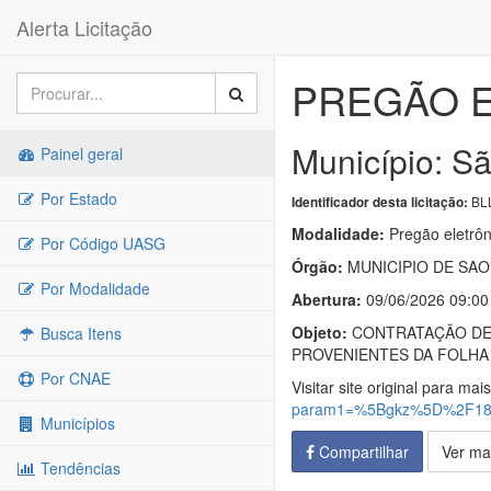
Alerta Licitação
PREGÃO E
Município: S
Painel geral
Por Estado
BLL
Identificador desta licitação:
Modalidade:
Pregão eletrôn
Por Código UASG
Órgão:
MUNICIPIO DE SAO
Por Modalidade
Abertura:
09/06/2026 09:00
Objeto:
CONTRATAÇÃO DE 
Busca Itens
PROVENIENTES DA FOLHA
Por CNAE
Visitar site original para mai
param1=%5Bgkz%5D%2F18c
Municípios
Compartilhar
Ver ma
Tendências