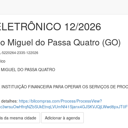
LETRÔNICO 12/2026
ão Miguel do Passa Quatro (GO)
-5220264-2335-122026
ico
 MIGUEL DO PASSA QUATRO
INSTITUIÇÃO FINANCEIRA PARA OPERAR OS SERVIÇOS DE PR
s detalhes:
https://bllcompras.com/Process/ProcessView?
3wrsuOwHfrqNZbSUkEtnqLVUmNf41Sjanx4GJSKVJQjLWwd8pxJT0F
is da mesma cidade
Adicionar à agenda