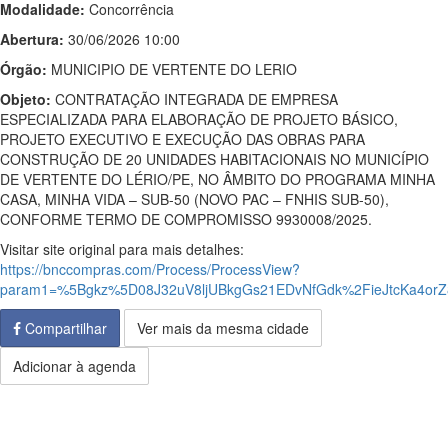
Modalidade:
Concorrência
Abertura:
30/06/2026 10:00
Órgão:
MUNICIPIO DE VERTENTE DO LERIO
Objeto:
CONTRATAÇÃO INTEGRADA DE EMPRESA
ESPECIALIZADA PARA ELABORAÇÃO DE PROJETO BÁSICO,
PROJETO EXECUTIVO E EXECUÇÃO DAS OBRAS PARA
CONSTRUÇÃO DE 20 UNIDADES HABITACIONAIS NO MUNICÍPIO
DE VERTENTE DO LÉRIO/PE, NO ÂMBITO DO PROGRAMA MINHA
CASA, MINHA VIDA – SUB-50 (NOVO PAC – FNHIS SUB-50),
CONFORME TERMO DE COMPROMISSO 9930008/2025.
Visitar site original para mais detalhes:
https://bnccompras.com/Process/ProcessView?
param1=%5Bgkz%5D08J32uV8ljUBkgGs21EDvNfGdk%2FieJtcKa4or
Compartilhar
Ver mais da mesma cidade
Adicionar à agenda