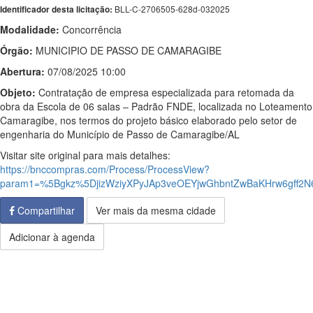
BLL-C-2706505-628d-032025
Identificador desta licitação:
Modalidade:
Concorrência
Órgão:
MUNICIPIO DE PASSO DE CAMARAGIBE
Abertura:
07/08/2025 10:00
Objeto:
Contratação de empresa especializada para retomada da
obra da Escola de 06 salas – Padrão FNDE, localizada no Loteamento
Camaragibe, nos termos do projeto básico elaborado pelo setor de
engenharia do Município de Passo de Camaragibe/AL
Visitar site original para mais detalhes:
https://bnccompras.com/Process/ProcessView?
param1=%5Bgkz%5DjizWziyXPyJAp3veOEYjwGhbntZwBaKHrw6gf
Compartilhar
Ver mais da mesma cidade
Adicionar à agenda