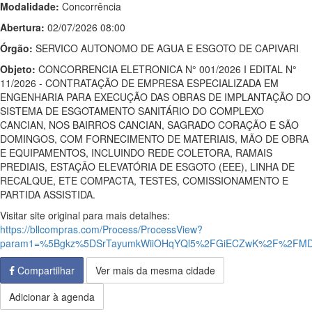
Modalidade:
Concorrência
Abertura:
02/07/2026 08:00
Órgão:
SERVICO AUTONOMO DE AGUA E ESGOTO DE CAPIVARI
Objeto:
CONCORRENCIA ELETRONICA N° 001/2026 I EDITAL N°
11/2026 - CONTRATAÇÃO DE EMPRESA ESPECIALIZADA EM
ENGENHARIA PARA EXECUÇÃO DAS OBRAS DE IMPLANTAÇÃO DO
SISTEMA DE ESGOTAMENTO SANITÁRIO DO COMPLEXO
CANCIAN, NOS BAIRROS CANCIAN, SAGRADO CORAÇÃO E SÃO
DOMINGOS, COM FORNECIMENTO DE MATERIAIS, MÃO DE OBRA
E EQUIPAMENTOS, INCLUINDO REDE COLETORA, RAMAIS
PREDIAIS, ESTAÇÃO ELEVATÓRIA DE ESGOTO (EEE), LINHA DE
RECALQUE, ETE COMPACTA, TESTES, COMISSIONAMENTO E
PARTIDA ASSISTIDA.
Visitar site original para mais detalhes:
https://bllcompras.com/Process/ProcessView?
param1=%5Bgkz%5DSrTayumkWiiOHqYQl5%2FGiECZwK%2F%2FMD4
Compartilhar
Ver mais da mesma cidade
Adicionar à agenda