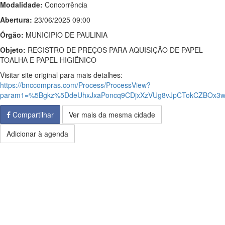
Modalidade:
Concorrência
Abertura:
23/06/2025 09:00
Órgão:
MUNICIPIO DE PAULINIA
Objeto:
REGISTRO DE PREÇOS PARA AQUISIÇÃO DE PAPEL
TOALHA E PAPEL HIGIÊNICO
Visitar site original para mais detalhes:
https://bnccompras.com/Process/ProcessView?
param1=%5Bgkz%5DdeUhxJxaPoncq9CDjxXzVUg8vJpCTokCZBOx
Compartilhar
Ver mais da mesma cidade
Adicionar à agenda