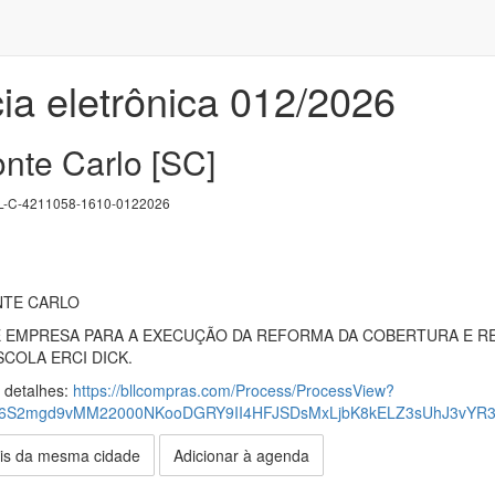
ia eletrônica 012/2026
nte Carlo [SC]
-C-4211058-1610-0122026
NTE CARLO
EMPRESA PARA A EXECUÇÃO DA REFORMA DA COBERTURA E R
SCOLA ERCI DICK.
s detalhes:
https://bllcompras.com/Process/ProcessView?
R6S2mgd9vMM22000NKooDGRY9II4HFJSDsMxLjbK8kELZ3sUhJ3vYR3
is da mesma cidade
Adicionar à agenda