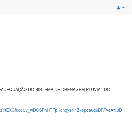
EADEQUAÇÃO DO SISTEMA DE DRENAGEM PLUVIAL DO
zYtEXGf6cqUy_wDGSPnHTFpKonqys4l4Zxepda6q6BRTveA%3D