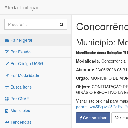
Alerta Licitação
Concorrênc
Município: Mo
Painel geral
Por Estado
BLL
Identificador desta licitação:
Modalidade:
Concorrência
Por Código UASG
Abertura:
23/06/2026 08:31
Por Modalidade
Órgão:
MUNICIPIO DE MO
Objeto:
CONTRATAÇÃO DE 
Busca Itens
GINÁSIO ESPORTIVO DA E
Por CNAE
Visitar site original para mai
param1=%5Bgkz%5DdFytt
Municípios
Compartilhar
Ver ma
Tendências