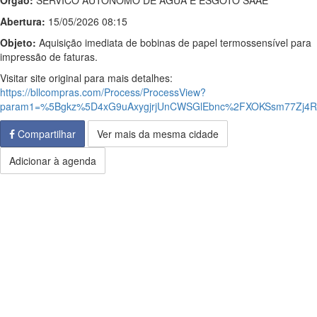
Órgão:
SERVICO AUTONOMO DE AGUA E ESGOTO SAAE
Abertura:
15/05/2026 08:15
Objeto:
Aquisição imediata de bobinas de papel termossensível para
impressão de faturas.
Visitar site original para mais detalhes:
https://bllcompras.com/Process/ProcessView?
param1=%5Bgkz%5D4xG9uAxygjrjUnCWSGlEbnc%2FXOKSsm77Zj4ROr
Compartilhar
Ver mais da mesma cidade
Adicionar à agenda