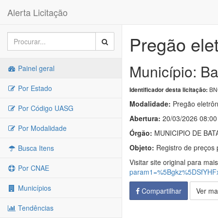
Alerta Licitação
Pregão ele
Município: Ba
Painel geral
Por Estado
BNC
Identificador desta licitação:
Modalidade:
Pregão eletrôn
Por Código UASG
Abertura:
20/03/2026 08:00
Por Modalidade
Órgão:
MUNICIPIO DE BATA
Objeto:
Registro de preços p
Busca Itens
Visitar site original para mai
Por CNAE
param1=%5Bgkz%5DSfYHF
Municípios
Compartilhar
Ver ma
Tendências