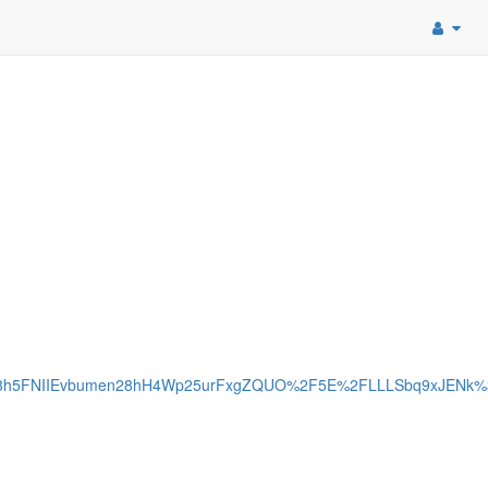
23h5FNIIEvbumen28hH4Wp25urFxgZQUO%2F5E%2FLLLSbq9xJENk