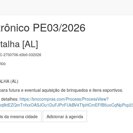
trônico PE03/2026
talha [AL]
-2700706-d3b0-032026
ico
LHA (AL)
ara futura e eventual aquisição de brinquedos e itens esportivos.
s detalhes:
https://bnccompras.com/Process/ProcessView?
xqfktEZQmTnfxxOASJOu1DuFJPnFUkBV4TfpHCmEFfB5uoCqNpPcp
is da mesma cidade
Adicionar à agenda