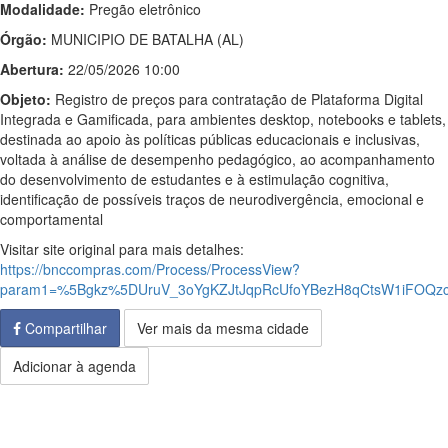
Modalidade:
Pregão eletrônico
Órgão:
MUNICIPIO DE BATALHA (AL)
Abertura:
22/05/2026 10:00
Objeto:
Registro de preços para contratação de Plataforma Digital
Integrada e Gamificada, para ambientes desktop, notebooks e tablets,
destinada ao apoio às políticas públicas educacionais e inclusivas,
voltada à análise de desempenho pedagógico, ao acompanhamento
do desenvolvimento de estudantes e à estimulação cognitiva,
identificação de possíveis traços de neurodivergência, emocional e
comportamental
Visitar site original para mais detalhes:
https://bnccompras.com/Process/ProcessView?
param1=%5Bgkz%5DUruV_3oYgKZJtJqpRcUfoYBezH8qCtsW1iFOQz
Compartilhar
Ver mais da mesma cidade
Adicionar à agenda