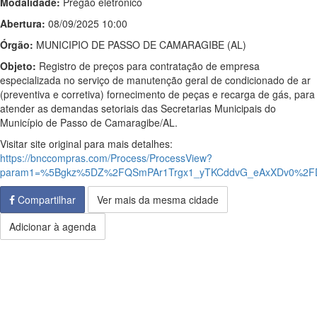
Modalidade:
Pregão eletrônico
Abertura:
08/09/2025 10:00
Órgão:
MUNICIPIO DE PASSO DE CAMARAGIBE (AL)
Objeto:
Registro de preços para contratação de empresa
especializada no serviço de manutenção geral de condicionado de ar
(preventiva e corretiva) fornecimento de peças e recarga de gás, para
atender as demandas setoriais das Secretarias Municipais do
Município de Passo de Camaragibe/AL.
Visitar site original para mais detalhes:
https://bnccompras.com/Process/ProcessView?
param1=%5Bgkz%5DZ%2FQSmPAr1Trgx1_yTKCddvG_eAxXDv0%2F
Compartilhar
Ver mais da mesma cidade
Adicionar à agenda