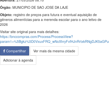
Abertura:
27/03/2026 08:10
Órgão:
MUNICIPIO DE SAO JOSE DA LAJE
Objeto:
registro de preços para futura e eventual aquisição de
gêneros alimentícias para a merenda escolar para o ano letivo de
2026
Visitar site original para mais detalhes:
https://bnccompras.com/Process/ProcessView?
param1=%5Bgkz%5D0VxuxFRQ_wNxXhryFvfHJnRrtxkRNgDJK5aGP
Compartilhar
Ver mais da mesma cidade
Adicionar à agenda