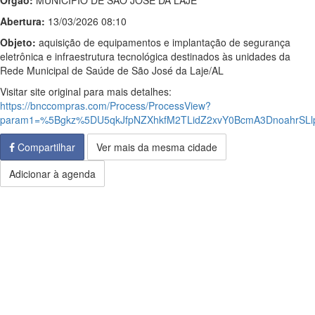
Órgão:
MUNICIPIO DE SAO JOSE DA LAJE
Abertura:
13/03/2026 08:10
Objeto:
aquisição de equipamentos e implantação de segurança
eletrônica e infraestrutura tecnológica destinados às unidades da
Rede Municipal de Saúde de São José da Laje/AL
Visitar site original para mais detalhes:
https://bnccompras.com/Process/ProcessView?
param1=%5Bgkz%5DU5qkJfpNZXhkfM2TLidZ2xvY0BcmA3DnoahrS
Compartilhar
Ver mais da mesma cidade
Adicionar à agenda