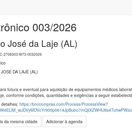
trônico 003/2026
o José da Laje (AL)
-2708303-8f73-0032026
ico
JOSE DA LAJE (AL)
para futura e eventual para aquisição de equipamentos médicos labora
je, conforme condições, quantidades e exigências a seguir estabelecid
s detalhes:
https://bnccompras.com/Process/ProcessView?
xW4ELlM_wJDVyMDVcYr905p0614JpBubo7mQjiXZWHU8s4TuhwPWz
is da mesma cidade
Adicionar à agenda