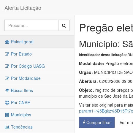
Alerta Licitação
Pregão ele
Município: Sã
Painel geral
Por Estado
BNC
Identificador desta licitação:
Modalidade:
Pregão eletrôn
Por Código UASG
Órgão:
MUNICIPIO DE SAO 
Por Modalidade
Abertura:
02/03/2026 09:00
Objeto:
registro de preços 
Busca Itens
município de São José da La
Por CNAE
Visitar site original para mai
param1=%5Bgkz%5D15Tt7
Municípios
Compartilhar
Ver ma
Tendências