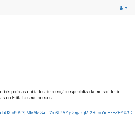
toriais para as unidades de atenção especializada em saúde do
as no Edital e seus anexos.
oebUXm9IKr7jfMM5kQ4eU7m6L2VYgQegJzgMI2RnmYmPzPZEY%3D