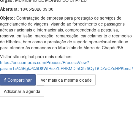
Órgão:
MUNICÍPIO DE MORRO DO CHAPÉU
Abertura:
18/05/2026 09:00
Objeto:
Contratação de empresa para prestação de serviços de
agenciamento de viagens, visando ao fornecimento de passagens
aéreas nacionais e internacionais, compreendendo a pesquisa,
reserva, emissão, marcação, remarcação, cancelamento e reembolso
de bilhetes, bem como a prestação de suporte operacional contínuo,
para atender às demandas do Município de Morro do Chapéu/BA.
Visitar site original para mais detalhes:
https://bnccompras.com/Process/ProcessView?
param1=%5Bgkz%5D8WIRszZLPRKMDfhQ5z5QyT6DZaCZsHPKbmJM
Compartilhar
Ver mais da mesma cidade
Adicionar à agenda