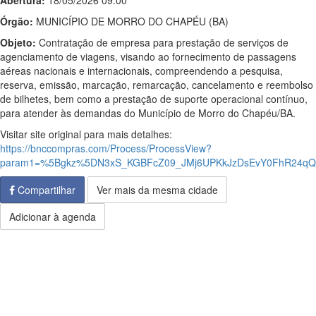
Abertura:
18/05/2026 09:00
Órgão:
MUNICÍPIO DE MORRO DO CHAPÉU (BA)
Objeto:
Contratação de empresa para prestação de serviços de
agenciamento de viagens, visando ao fornecimento de passagens
aéreas nacionais e internacionais, compreendendo a pesquisa,
reserva, emissão, marcação, remarcação, cancelamento e reembolso
de bilhetes, bem como a prestação de suporte operacional contínuo,
para atender às demandas do Município de Morro do Chapéu/BA.
Visitar site original para mais detalhes:
https://bnccompras.com/Process/ProcessView?
param1=%5Bgkz%5DN3xS_KGBFcZ09_JMj6UPKkJzDsEvY0FhR24qQl
Compartilhar
Ver mais da mesma cidade
Adicionar à agenda