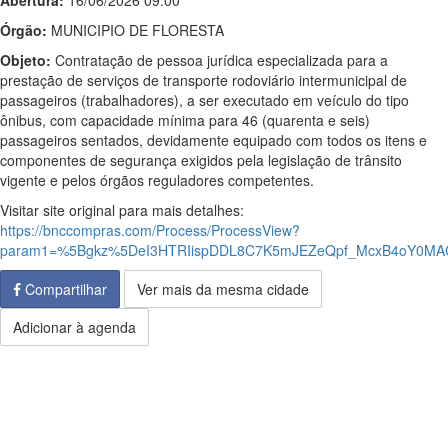
Abertura:
16/06/2026 09:00
Órgão:
MUNICIPIO DE FLORESTA
Objeto:
Contratação de pessoa jurídica especializada para a
prestação de serviços de transporte rodoviário intermunicipal de
passageiros (trabalhadores), a ser executado em veículo do tipo
ônibus, com capacidade mínima para 46 (quarenta e seis)
passageiros sentados, devidamente equipado com todos os itens e
componentes de segurança exigidos pela legislação de trânsito
vigente e pelos órgãos reguladores competentes.
Visitar site original para mais detalhes:
https://bnccompras.com/Process/ProcessView?
param1=%5Bgkz%5DeI3HTRIispDDL8C7K5mJEZeQpf_McxB4oY0MA
Compartilhar
Ver mais da mesma cidade
Adicionar à agenda