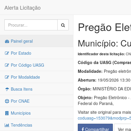
Alerta Licitação
Pregão Ele
Município: Cu
Painel geral
Por Estado
CN-
Identificador desta licitação:
Código da UASG (Compras
Por Código UASG
Modalidade:
Pregão eletrôn
Por Modalidade
Abertura:
19/05/2026 13:30
Órgão:
MINISTÉRIO DA EDUCA
Busca Itens
Objeto:
Pregão Eletrônico -
Por CNAE
Federal do Paraná,
Visitar site original para mai
Municípios
coduasg=153079&modprp=
Tendências
Compartilhar
Ver ma