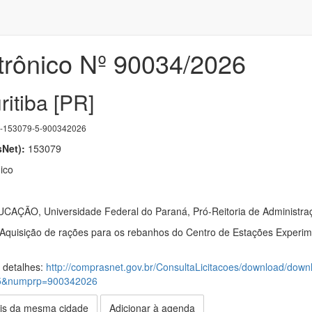
trônico Nº 90034/2026
ritiba [PR]
153079-5-900342026
Net):
153079
ico
ÇÃO, Universidade Federal do Paraná, Pró-Reitoria de Administraç
 Aquisição de rações para os rebanhos do Centro de Estações Experime
s detalhes:
http://comprasnet.gov.br/ConsultaLicitacoes/download/down
5&numprp=900342026
is da mesma cidade
Adicionar à agenda