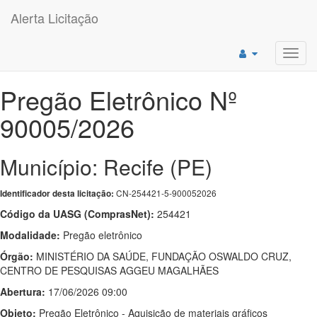
Alerta Licitação
Toggl
navig
Pregão Eletrônico Nº
90005/2026
Município: Recife (PE)
CN-254421-5-900052026
Identificador desta licitação:
Código da UASG (ComprasNet):
254421
Modalidade:
Pregão eletrônico
Órgão:
MINISTÉRIO DA SAÚDE, FUNDAÇÃO OSWALDO CRUZ,
CENTRO DE PESQUISAS AGGEU MAGALHÃES
Abertura:
17/06/2026 09:00
Objeto:
Pregão Eletrônico - Aquisição de materiais gráficos