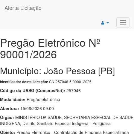
Alerta Licitação
Toggl
navig
Pregão Eletrônico Nº
90001/2026
Município: João Pessoa [PB]
CN-257046-5-900012026
Identificador desta licitação:
Código da UASG (ComprasNet):
257046
Modalidade:
Pregão eletrônico
Abertura:
15/06/2026 09:00
Órgão:
MINISTÉRIO DA SAÚDE, SECRETARIA ESPECIAL DE SAÚDE
INDÍGENA, Distrito Sanitário Especial Indígena - Potiguara
Objeto:
Pregão Eletrônico - Contratação de Empresa Especializada